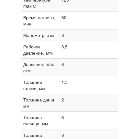
max С
Время нагрева,
60
мин
Манометр, атм
6
Рабочее
3,5
давление, атм
Давление, max
6
атм
Толщина
1,5
стенки, мм
Толщина днищ,
2
мм
Толщина
6
фланца, мм
Толщина
6