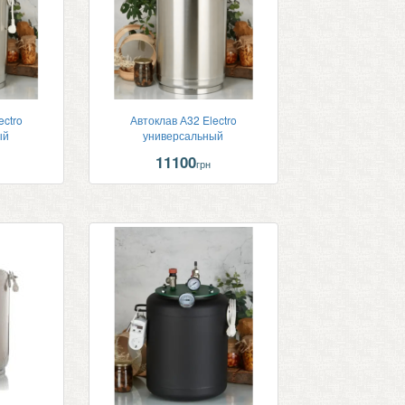
ectro
Автоклав А32 Electro
ый
универсальный
11100
грн