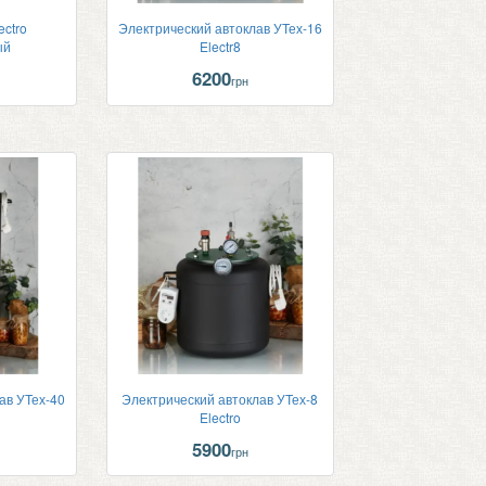
ectro
Электрический автоклав УТех-16
ый
Electr8
6200
грн
ав УТех-40
Электрический автоклав УТех-8
Electro
5900
грн