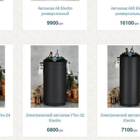
Автоклав А8 Electro
Автоклав А60 El
универсальный
универсальн
9900
16100
грн
грн
Тех-24
Электрический автоклав УТех-32
Электрический автокл
Electro
Electro
6800
7100
грн
грн