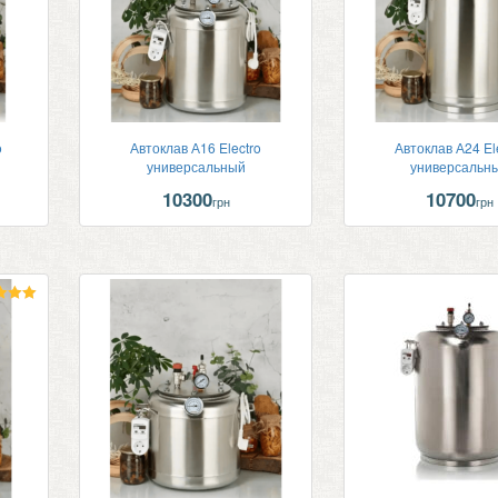
o
Автоклав А16 Electro
Автоклав А24 El
универсальный
универсальн
10300
10700
грн
грн
енка
.00
з 5