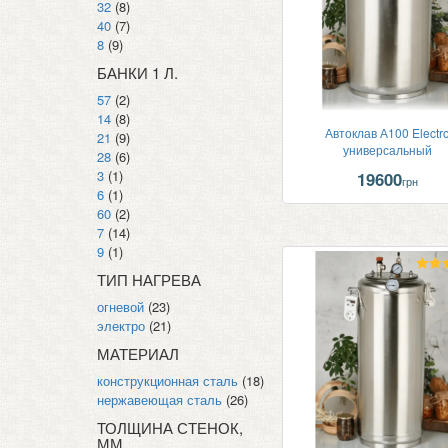
32
(8)
40
(7)
8
(9)
БАНКИ 1 Л.
57
(2)
14
(8)
Автоклав А100 Electr
21
(9)
универсальный
28
(6)
3
(1)
19600
грн
6
(1)
60
(2)
7
(14)
9
(1)
ТИП НАГРЕВА
Оц
5
огневой
(23)
и
электро
(21)
МАТЕРИАЛ
конструкционная сталь
(18)
нержавеющая сталь
(26)
ТОЛЩИНА СТЕНОК,
ММ