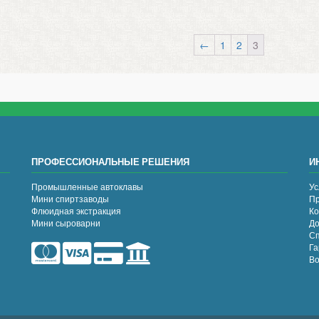
←
1
2
3
ПРОФЕССИОНАЛЬНЫЕ РЕШЕНИЯ
И
Промышленные автоклавы
Ус
Мини спиртзаводы
Пр
Флюидная экстракция
Ко
Мини сыроварни
До
Сп
Га
Во