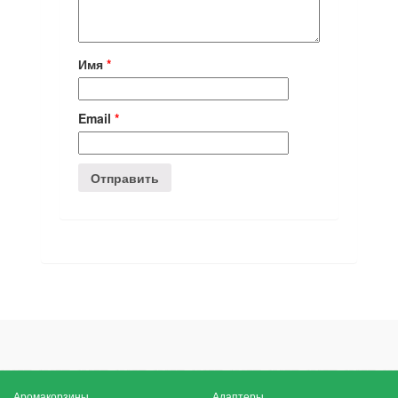
Имя
*
Email
*
Аромакорзины
Адаптеры