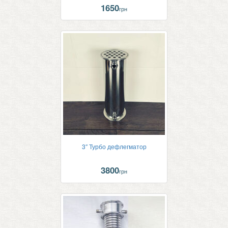
1650
грн
3″ Турбо дефлегматор
3800
грн