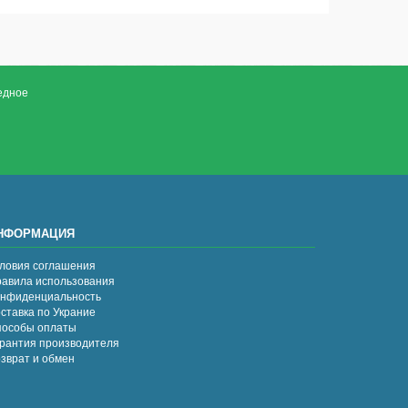
едное
НФОРМАЦИЯ
ловия соглашения
авила использования
нфиденциальность
ставка по Украние
особы оплаты
рантия производителя
зврат и обмен