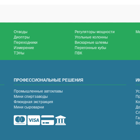
Отводы
Регуляторы мощности
М
Диоптры
Угольные колонны
Переходники
Вискарные шлемы
Измерение
Перегонные кубы
ТЭНы
ПВК
ПРОФЕССИОНАЛЬНЫЕ РЕШЕНИЯ
И
Промышленные автоклавы
Ус
Мини спиртзаводы
Пр
Флюидная экстракция
Ко
Мини сыроварни
До
Сп
Га
Во