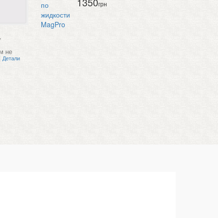
1350
грн
,
м не
|
Детали