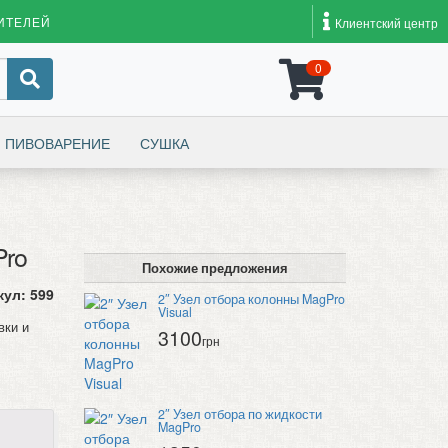
ИТЕЛЕЙ
Клиентский центр
0
ПИВОВАРЕНИЕ
СУШКА
Pro
Похожие предложения
кул:
599
2″ Узел отбора колонны MagPro
Visual
вки и
3100
грн
2″ Узел отбора по жидкости
MagPro