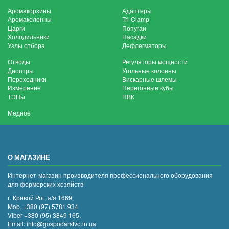
Аромакорзины
Адаптеры
Аромаколонны
Tri-Clamp
Царги
Попугаи
Холодильники
Насадки
Узлы отбора
Дефлегматоры
Отводы
Регуляторы мощности
Диоптры
Угольные колонны
Переходники
Вискарные шлемы
Измерение
Перегонные кубы
ТЭНы
ПВК
Медное
О МАГАЗИНЕ
Интернет-магазин производителя профессионального оборудования
для фермерских хозяйств
г. Кривой Рог, а/я 1669,
Mob. +380 (97) 5781 934
Viber +380 (95) 3849 165,
Email: info@gospodarstvo.in.ua