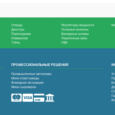
Отводы
Регуляторы мощности
М
Диоптры
Угольные колонны
Переходники
Вискарные шлемы
Измерение
Перегонные кубы
ТЭНы
ПВК
ПРОФЕССИОНАЛЬНЫЕ РЕШЕНИЯ
И
Промышленные автоклавы
Ус
Мини спиртзаводы
Пр
Флюидная экстракция
Ко
Мини сыроварни
До
Сп
Га
Во