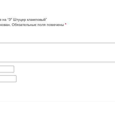
в на “3″ Штуцер кламповый”
кован.
Обязательные поля помечены
*