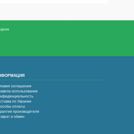
едное
НФОРМАЦИЯ
ловия соглашения
авила использования
нфиденциальность
ставка по Украние
особы оплаты
рантия производителя
зврат и обмен