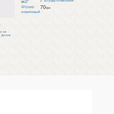
2″ Штуцер кламповый
70
грн
,
м не
|
Детали