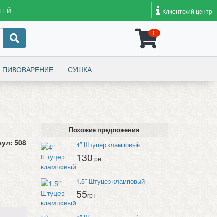
ЛЕЙ
Клиентский центр
0
ПИВОВАРЕНИЕ
СУШКА
Похожие предложения
кул:
508
4″ Штуцер кламповый
130
грн
1.5″ Штуцер кламповый
55
грн