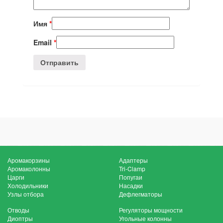
Имя
*
Email
*
Аромакорзины
Адаптеры
Аромаколонны
Tri-Clamp
Царги
Попугаи
Холодильники
Насадки
Узлы отбора
Дефлегматоры
Отводы
Регуляторы мощности
Диоптры
Угольные колонны