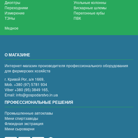
Диоптры
Угольные колонны
Переходники
Вискарные шлемы
Измерение
Перегонные кубы
ТЭНы
ПВК
Медное
О МАГАЗИНЕ
Интернет-магазин производителя профессионального оборудования
для фермерских хозяйств
г. Кривой Рог, а/я 1669,
Mob. +380 (97) 5781 934
Viber +380 (95) 3849 165,
Email: info@gospodarstvo.in.ua
ПРОФЕССИОНАЛЬНЫЕ РЕШЕНИЯ
Промышленные автоклавы
Мини спиртзаводы
Флюидная экстракция
Мини сыроварни