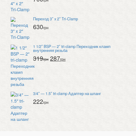
грн
Переход 3″ x 2″ Tri-Clamp
630
грн
1 1/2″ BSP — 2″ tri-clamp Переходник кламп
внутренняя резьба
319
287
грн
грн
3/4″ — 1.5″ tri-clamp Адаптер на шланг
222
грн