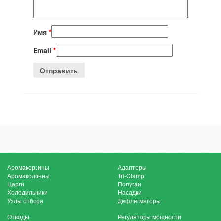
Имя
*
Email
*
Аромакорзины
Адаптеры
Аромаколонны
Tri-Clamp
Царги
Попугаи
Холодильники
Насадки
Узлы отбора
Дефлегматоры
Отводы
Регуляторы мощности