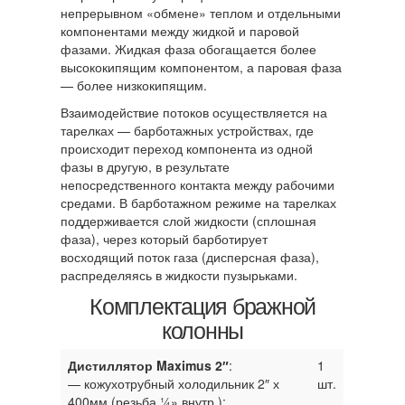
непрерывном «обмене» теплом и отдельными
компонентами между жидкой и паровой
фазами. Жидкая фаза обогащается более
высококипящим компонентом, а паровая фаза
— более низкокипящим.
Взаимодействие потоков осуществляется на
тарелках — барботажных устройствах, где
происходит переход компонента из одной
фазы в другую, в результате
непосредственного контакта между рабочими
средами. В барботажном режиме на тарелках
поддерживается слой жидкости (сплошная
фаза), через который барботирует
восходящий поток газа (дисперсная фаза),
распределяясь в жидкости пузырьками.
Комплектация бражной
колонны
Дистиллятор Maximus 2″
:
1
— кожухотрубный холодильник 2″ х
шт.
400мм (резьба ¼» внутр.);