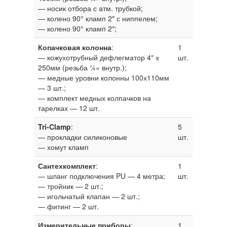
— носик отбора с атм. трубкой;
— колено 90° кламп 2″ с ниппелем;
— колено 90° кламп 2″;
Копачковая колонна
:
1
— кожухотрубный дефлегматор 4″ х
шт.
250мм (резьба ¼» внутр.);
— медные уровни колонны 100х110мм
— 3 шт.;
— комплект медных колпачков на
тарелках — 12 шт.
Tri-Clamp
:
5
— прокладки силиконовые
шт.
— хомут кламп
Сантехкомплект
:
1
— шланг подключения PU — 4 метра;
шт.
— тройник — 2 шт.;
— игольчатый клапан — 2 шт.;
— фитинг — 2 шт.
Измерительные приборы
:
1