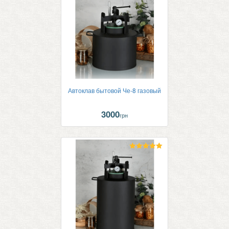
из 5
Автоклав бытовой Че-8 газовый
3000
грн
Оценка
5.00
из 5